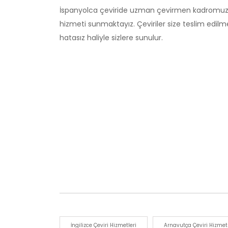
İspanyolca çeviride uzman çevirmen kadromuz ile 
hizmeti sunmaktayız. Çeviriler size teslim edilm
hatasız haliyle sizlere sunulur.
İngilizce Çeviri Hizmetleri
Arnavutça Çeviri Hizmetl