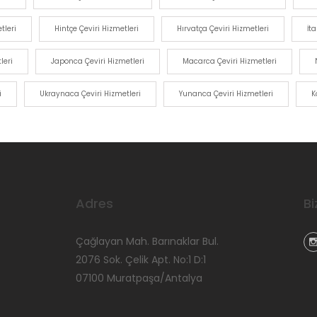
tleri
Hintçe Çeviri Hizmetleri
Hırvatça Çeviri Hizmetleri
İt
leri
Japonca Çeviri Hizmetleri
Macarca Çeviri Hizmetleri
i
Ukraynaca Çeviri Hizmetleri
Yunanca Çeviri Hizmetleri
K
Adres
Bi
Çağlayan Mah. Barınaklar Bul.
2076 Sok. Çelik Apt. No:1 D:1
07100 Muratpaşa/Antalya