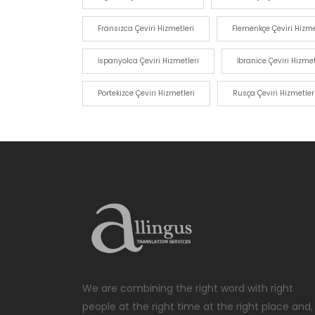
Fransızca Çeviri Hizmetleri
Flemenkçe Çeviri Hizme
İspanyolca Çeviri Hizmetleri
İbranice Çeviri Hizmet
Portekizce Çeviri Hizmetleri
Rusça Çeviri Hizmetler
We are combining the right word with right
people at the right time at the right place and,