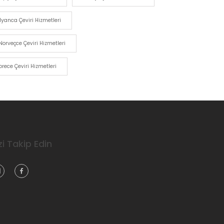
alyanca Çeviri Hizmetleri
Norveçce Çeviri Hizmetleri
orece Çeviri Hizmetleri
zi Takip Edin