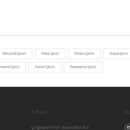
Denizcilik Çeviri
Enerji Çeviri
Finans Çeviri
Hukuk Çeviri
vacılık Çeviri
Turizm Çeviri
Pazarlama Çeviri
Adres
Bi
Çağlayan Mah. Barınaklar Bul.