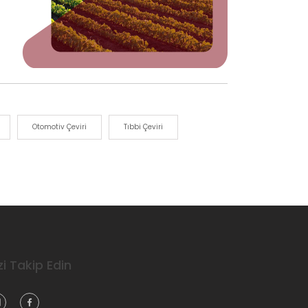
Otomotiv Çeviri
Tıbbi Çeviri
zi Takip Edin