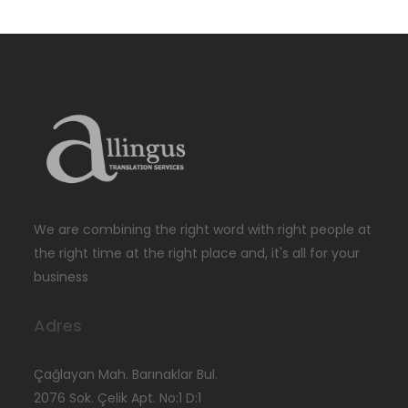
We are combining the right word with right people at
the right time at the right place and, it's all for your
business
Adres
Çağlayan Mah. Barınaklar Bul.
2076 Sok. Çelik Apt. No:1 D:1