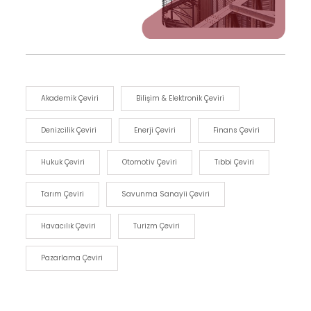
Akademik Çeviri
Bilişim & Elektronik Çeviri
Denizcilik Çeviri
Enerji Çeviri
Finans Çeviri
Hukuk Çeviri
Otomotiv Çeviri
Tıbbi Çeviri
Tarım Çeviri
Savunma Sanayii Çeviri
Havacılık Çeviri
Turizm Çeviri
Pazarlama Çeviri