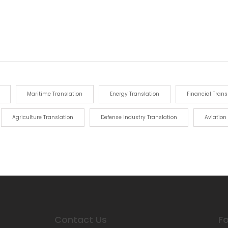
Maritime Translation
Energy Translation
Financial Trans
Agriculture Translation
Defense Industry Translation
Aviation
Contact Us
Fo